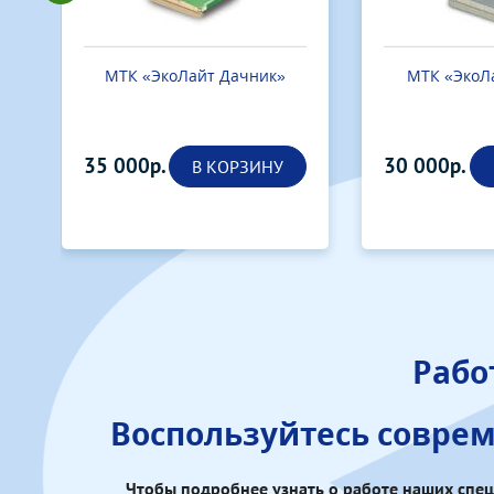
приемного бака и
мытье пола кабины
горячей водой
жидкостью
Вывоз оборудования
по факту завершения
срока аренды
Хранение кабин на
нашем складе, если они
временно не
используются
УЗНАТЬ
ПОДРОБНЕЕ
СДЕЛАТЬ