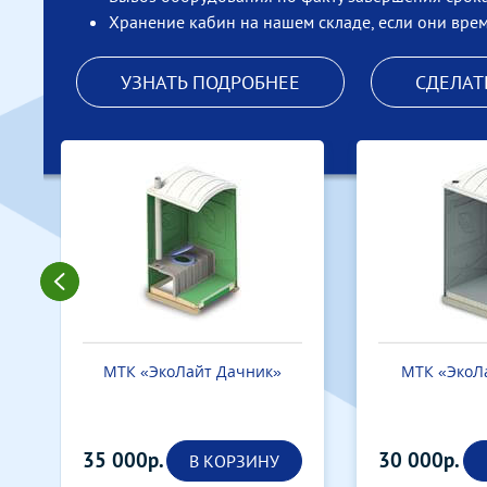
Вывоз и утилиза
Квалифицированные
сотрудники, качественные
услуги, оперативный вывоз
мусора, современный парк
специализированной
техники компании «Эко-
Сервис» — залог вашего
успешного строительства!
0
Что включает вывоз
строительного мусора?
Погрузка и вывоз