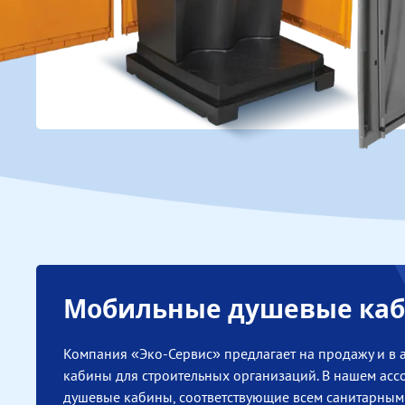
ЗАЯВКУ
Аренда мобильных туалетн
У нас вы можете оформить
договор на аренду МТК для
установки на строительных
площадках как на
краткосрочной (от 1 суток
до несколько дней), так и
долговременной основе с
минимальным сроком
аренды от 1 месяца. Наше
предприятие