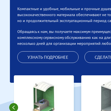
укомплектовано штатом
квалифицированных
специалистов и имеет парк
современной
специализированной
техники для оперативного и
качественного
обслуживания
предоставляемых в аренду
туалетных кабин.
Что включает аренда МТК?
Доставку на объект и
установку
Откачку и утилизация
отходов
Чистку верхней
поверхности