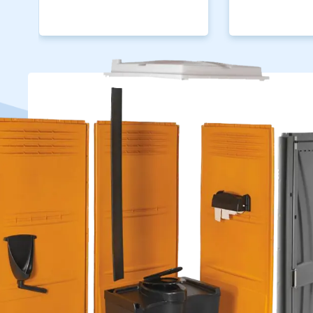
строительного мусора
Доставка отходов на
санкционированные
свалки
Мы располагаем всеми
необходимыми
разрешениями на
использование
официальных свалок,
лицензии на вывоз
строительного мусора и
крупногабаритных отходов.
УЗНАТЬ
ПОДРОБНЕЕ
СДЕЛАТЬ