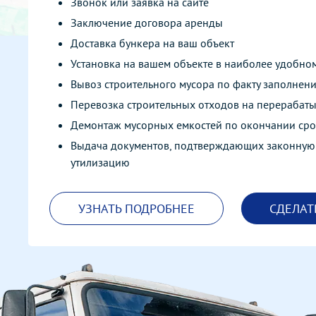
Аренда бункера для вывоз
Наша компания
располагает большим
выбором мусорных
бункеров под любые
строительные задачи. Мы
заключаем договоры как
на комплексной
постоянной основе, так и
выполняем разовые
заказы.
Как происходит аренда
мусорного бункера?