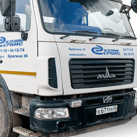
Звонок или заявка на
сайте
Заключение договора
аренды
Доставка бункера на
ваш объект
Установка на вашем
объекте в наиболее
удобном для вас месте
Вывоз строительного
мусора по факту
заполнению емкости
Перевозка
строительных отходов
на перерабатывающие
полигоны
Демонтаж мусорных