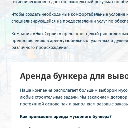
Создание комфортных условий на стройплощадке влияет
на эффективную работу сотрудников и
производительность труда, а соблюдение гигиенических
мер дает положительный результат по обеспечению
экологической безопасности на объекте.
Чтобы создать необходимые комфортабельные условия
на любой строительной площадке, важно позаботиться о
выборе компании, специализирующейся на
предоставлении услуг по обеспечению надлежащего
санитарного состояния на территории строительства.
Компания «Эко-Сервис» предлагает целый ряд полезных
услуг для строительных организаций в Твери и Тверской
области по продаже и предоставлению в аренду
мобильных туалетных и душевых кабин, а также широкий
спектр услуг по их обслуживанию, сбору и вывозу отходов
различного происхождения.