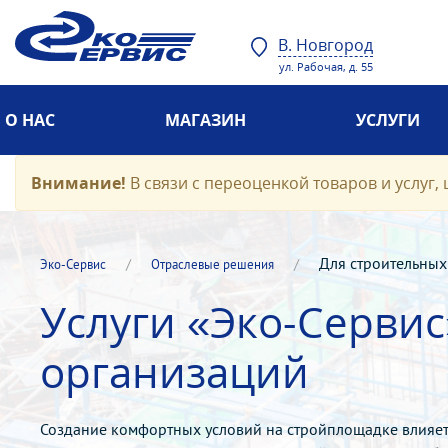
В. Новгород
ул. Рабочая, д. 55
УСЛУГИ
НОВОСТИ И ФОТО
С
Внимание!
В связи с переоценкой товаров и услуг, 
Для строительных
Эко-Cервис
Отраслевые решения
организаций
Услуги «Эко-Сервис»
для строительных
организаций